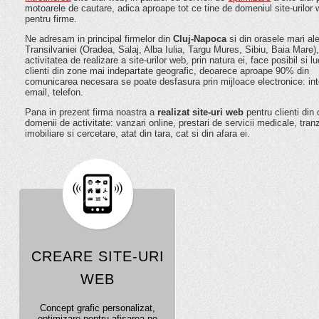
motoarele de cautare, adica aproape tot ce tine de domeniul site-urilor
pentru firme.
Ne adresam in principal firmelor din
Cluj-Napoca
si din orasele mari al
Transilvaniei (Oradea, Salaj, Alba Iulia, Targu Mures, Sibiu, Baia Mare)
activitatea de realizare a site-urilor web, prin natura ei, face posibil si l
clienti din zone mai indepartate geografic, deoarece aproape 90% din
comunicarea necesara se poate desfasura prin mijloace electronice: int
email, telefon.
Pana in prezent firma noastra a
realizat site-uri web
pentru clienti din d
domenii de activitate: vanzari online, prestari de servicii medicale, tranz
imobiliare si cercetare, atat din tara, cat si din afara ei.
CREARE SITE-URI
WEB
Concept grafic personalizat,
optimizare pentru afisarea pe