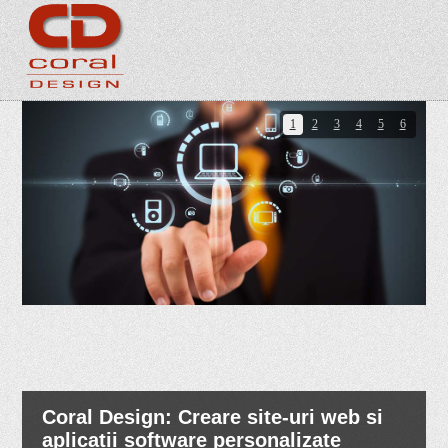
1
2
3
4
5
6