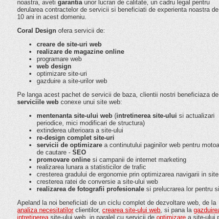
noastra, aveti
garantia
unor lucrari de calitate, un cadru legal pentru
derularea contractelor de servicii si beneficiati de experienta noastra d
10 ani in acest domeniu.
Coral Design
ofera servicii de:
creare de site-uri web
realizare de magazine online
programare web
web design
optimizare site-uri
gazduire a site-urilor web
Pe langa acest pachet de servicii de baza, clientii nostri beneficiaza de
serviciile web
conexe unui site web:
mentenanta site-ului web
(
intretinerea site-ului
si actualizari
periodice, mici modificari de structura)
extinderea ulterioara a site-ului
re-design complet site-uri
servicii de optimizare
a continutului paginilor web pentru motoa
de cautare -
SEO
promovare online
si campanii de internet marketing
realizarea lunara a statisticilor de trafic
cresterea gradului de ergonomie prin optimizarea navigarii in site
cresterea ratei de conversie a site-ului web
realizarea de fotografii profesionale
si prelucrarea lor pentru s
Apeland la noi beneficiati de un ciclu complet de dezvoltare web, de la
analiza necesitatilor
clientilor,
crearea site-ului web
, si pana la
gazduire
intretinerea
site-ului web, in paralel cu servicii de
optimizare
a site-ului 