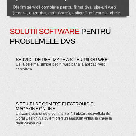
Gazduire web pentru site-ul dvs.
SOLUTII SOFTWARE
PENTRU
Oferim servicii de gazduire de calitate pentru site-urile
web pe care le dezvoltam. Cu noi aveti asigurate toate
PROBLEMELE DVS
serviciile ce tin de site-ul web: crearea, gazduirea si
optimizarea site-ului.
Contactati-ne acum
pentru o oferta
personalizata!
SERVICII DE REALIZARE A SITE-URILOR WEB
De la cele mai simple pagini web pana la aplicatii web
complexe
SITE-URI DE COMERT ELECTRONIC SI
MAGAZINE ONLINE
Utilizand solutia de e-commerce iNTELcart, dezvoltata de
Coral Design, va putem oferi un magazin virtual la cheie in
doar cateva ore.