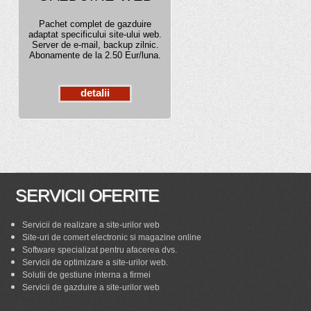
Pachet complet de gazduire
adaptat specificului site-ului web.
Server de e-mail, backup zilnic.
Abonamente de la 2.50 Eur/luna.
detalii
SERVICII OFERITE
Servicii de realizare a site-urilor web
Site-uri de comert electronic si magazine online
Software specializat pentru afacerea dvs.
Servicii de optimizare a site-urilor web.
Solutii de gestiune interna a firmei
Servicii de gazduire a site-urilor web