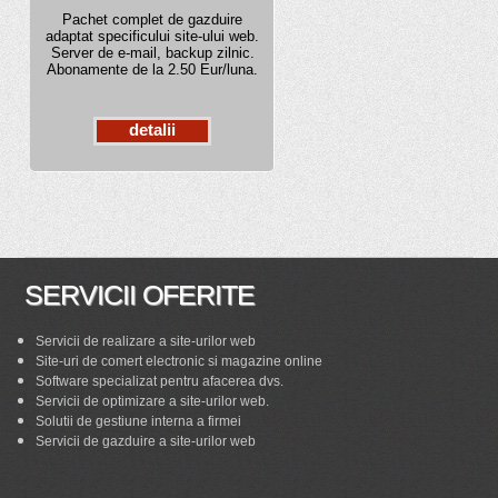
Pachet complet de gazduire
adaptat specificului site-ului web.
Server de e-mail, backup zilnic.
Abonamente de la 2.50 Eur/luna.
detalii
SERVICII OFERITE
Servicii de realizare a site-urilor web
Site-uri de comert electronic si magazine online
Software specializat pentru afacerea dvs.
Servicii de optimizare a site-urilor web.
Solutii de gestiune interna a firmei
Servicii de gazduire a site-urilor web