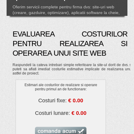
Coral Design: Creare site-uri web si
aplicatii software personalizate
EVALUAREA COSTURILOR
Oferim servicii complete pentru firma dvs: site-uri web
PENTRU REALIZAREA SI
(creare, gazduire, optimizare), aplicatii software la cheie,
consultanta IT.
OPERAREA UNUI SITE WEB
Raspundeti la cateva intrebari simple referitoare la site-ul dorit de dvs. si
puteti sa aflati imediat costurile estimative implicate de realizarea unui
astfel de proiect.
Estimari ale costurilor de realizare si operare
pentru primul an de functionare:
Costuri fixe:
€ 0.00
Costuri lunare:
€ 0.00