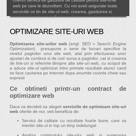
Oferim servicii de gazduire de calitate pentru site-urile
web pe care le dezvoltam. Cu noi aveti asigurate toate
serviciile ce tin de site-ul web: crearea, gazduirea si
optimizarea site-ului.
Contactati-ne acum
pentru o oferta
personalizata!
OPTIMIZARE SITE-URI WEB
Optimizarea site-urilor web
(engl. SEO = Search Engine
Optimization) presupune o serie de lucrari specifice la
nivelul paginilor unui site web, atat prin efectuarea unor
ajustari de continut si de cod sursa a paginilor, cat si crearea
de link-uri si referinte dinspre alte site-uri web, cu scopul de
a aduce site-ul optimizat intre primele rezultate atunci cand
se face cautarea pe internet dupa anumite cuvinte cheie sau
expresii
Ce obtineti printr-un contract de
optimizare web
Daca va decideti sa alegeti
serviciile de optimizare site-uri
web
oferite de noi, veti beneficia de:
Servicii de calitate cu rezultate foarte bune, care va
mentin site-ul in top un timp indelungat
Analiza continutului site-ului web si sugerarea