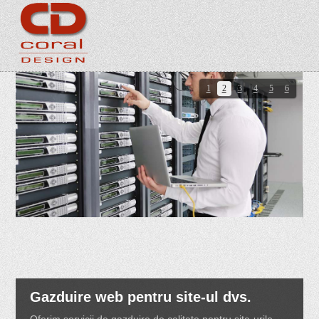
1
2
3
4
5
6
Gazduire web pentru site-ul dvs.