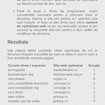
au efectul scontat de dvs. sau nu.
Fiind la baza o firma de programare, avem
cunostintele necesare pentru a interveni chiar in
structura interna a site-ului pentru a-l optimiza asa
cum trebuie, in timp ce alte firme care ofera
servicii
de optimizare web
nu au nici resursele umane si nici
accesul la resursele site-ului pentru a face astfel de
modificari de structura.
Rezultate
Iata cateva dintre cuvintele cheie optimizate de noi in
decursul timpului si pozitiile pe care se aflau in ziua in care a
fost actualizata aceasta pagina:
Cuvant cheie / expresie
Site web optimizat
Google
termografie
medreflexline.ro
1
kinetoterapie cluj
kinetoterapie-cluj.ro
3
microfoane
cryton.ro
6
curs contabilitate bucuresti
comargo.ro
1
curs contabilitate cluj
comargo.ro
1
curs florar
comargo.ro
1
tipar online
printup.ro
2
modele carti de vizita
printup.ro
3