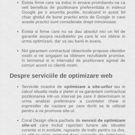
Exista firme care va induc in eroare promitandu-va ca
veti beneficia de pozitionare preferentiala in indexul
Google pe o anumita pozitie, incalcand in acest fel
chiar ghidul de bune practici emis de Google in care
aceste practici sunt considerate drept mincinoase.
Exista si firme care nu va dau absolut nici un fel de
garantie asupra rezultatelor pe care le vor obtine in
urma optimizarii, dar va iau banii in avans.
Noi garantam contractual obiectivele propuse clientilor
nostri si ne angajam sa obtinem rezultatele promise,
in termenul si in intervalul de pozitionare agreat de
comun acord cu clientii nostri.
Despre serviciile de optimizare web
Serviciile noastre de
optimizare a site-urilor
iau in
calcul situatia reala a pietei si va garantam contractual
pozitionarea intr-un interval pe care il determinam in
urma analizei preliminare a cuvintelor cheie si
expresiilor de cautare pe care doriti sa le utilizati
pentru a va promova site-ul.
Coral Design ofera pachete de
servicii de optimizare
site-uri
care includ raportari lunare ale situatiei
curente si in evolutie, rapoarte de trafic pentru ca dvs.
sa stiti in orice moment daca serviciile de optimizare